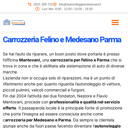
Vai
0521 309 723
info@autonoleggiomantovani.it
al
Lun-Ven: 8:00 - 12:00 / 14:00 - 18:30
contenuto
Carrozzeria Felino e Medesano Parma
Se hai l’auto da riparare, un buon posto dove portarla è presso
l’officina
Mantovani,
una
carrozzeria per Felino e Parma
che si
trova in zona e che è abilitata alla sistemazione di auto di diverse
marche.
L’azienda non si occupa solo di riparazioni, ma è un punto di
riferimento anche per quanto riguarda l’autonoleggio di vetture,
piccoli pulmini, veicoli commerciali e furgoni.
Fin dal 2004 l’attività dei due fondatori, Nestore e Flavio
Mantovani, procede con
professionalità e qualità nel servizio
offerto
. Il passaparola locale è la principale fonte di promozione
che porta l’insegna ad essere conosciuta anche come
c
arrozzeria per Medesano e Parma
. Da sempre la clientela
giunge anche da fuori paese facendo diventare l’
autonoleggio