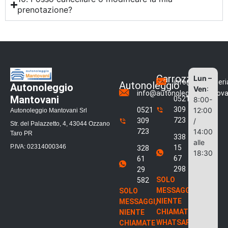
prenotazione?
Carrozzeria
Lun –
info@carrozzeri
Autonoleggio
Autonoleggio
Ven
:
info@autonoleggiomantovan
Mantovani
0521
8:00-
309
0521
12:00
Autonoleggio Mantovani Srl
723
309
/
Str. del Palazzetto, 4, 43044 Ozzano
723
14:00
Taro PR
338
alle
P.IVA: 02314000346
15
328
18:30
67
61
298
29
SOLO
582
MESSAGGI,
SOLO
NIENTE
MESSAGGI,
CHIAMATE
NIENTE
WHATSAPP
CHIAMATE